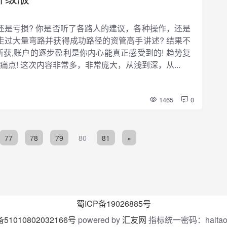
还是亏损? 你是否听了各路人的建议，各种操作，还是
走过大量弯路并获得成功路径的资管高手讲述? 结果不
所获,账户的逐步盈利是你内心能真正感受到的! 趋势复
痛点! 这次内容非常多，非常庞大，从浅到深，从...
1465
0
77
78
79
80
81
»
蜀ICP备19026885号
1010802032166号
powered by
汇友网
指标统一密码：haitao.n