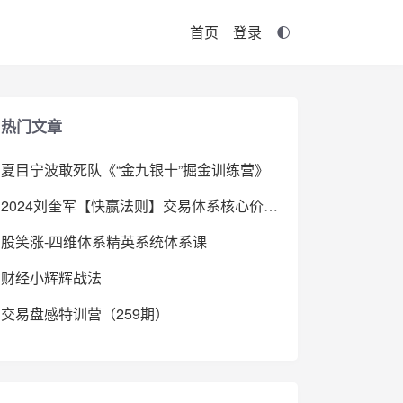
首页
登录
热门文章
夏目宁波敢死队《“金九银十”掘金训练营》
2024刘奎军【快赢法则】交易体系核心价值系统课+小班课+日报+资料+指标
股笑涨-四维体系精英系统体系课
财经小辉辉战法
交易盘感特训营（259期）